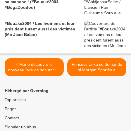
sa manche ! (#Bouaké2004
#BogaDoudou)
#Bouaké2004 / Les Ivoiriens et leur
président furent aussi des victimes
(Me Jean Balan)
< Mano découvre le
Princess Erika se demande
nouveau livre de son ancien
si Morgan Sportès a
patron Olivier Cachin : Soul
rencontré Youssouf Fofana,
for one
le héros de son roman
"Tout, tout de suite" >
Hébergé par Overblog
Top articles
Pages
Contact
Signaler un abus