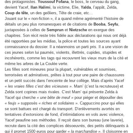
des protagonistes.
Youssouf Fofana
, le boss, le cerveau du gang,
devient Yacef,
Ilan Halimi
, la victime, Elie,
Yalda
, l’appât, Zelda,
Coup de tête
, un des geôliers, Tête de craie, etc…
Jouant sur le « non-fiction », il a quand même agrémenté l’histoire de
détails un peu plus romanesques et de citations de
Booba
,
Seyfu
,
juxtaposées à celles de
Semprun
et
Nietzsche
en exergue des
chapitres.
Son récit reste très fidèle aux déclarations qui nous ont déjà
été rapportées par les médias, la police et toutes les sources ayant
connaissance du dossier.
Il a néanmoins un parti pris. Il a une vision de
ces jeunes selon lui paumés, violents, illettrés, cupides, stupides et
incohérents, comme les tags qui recouvrent les vieux murs de la cité et
même les arbres de La Coulée verte.
Les filles sont mineures pour la plupart, vulnérables et soumises,
terrorisées et admiratives, prêtes à tout pour une paire de chaussures
et un petit succès dans l’enceinte de leur collège. Mais d’après Yacef
« les vraies filles c’est des vicieuses »
.
Mam’ (c’est la recruteuse) et
Zelda sont copines mais rivales. C’est Mam’ qui présente Zelda à
Yacef qui cherche
« une bête de meuf »
pour piéger et dépouiller des
« feujs »
supposés
« riches et solidaires »
. Cappuccino pour qui elles
se sont battues est chargé du transport.
D’enlèvements avortés en
tentatives d’extorsions de fond, d’intimidations en vols avec violence,
Yacef peaufine ses méthodes. Il reçoit dans son bureau (une laverie),
recrute dans la cité des complices désoeuvrés, des petits délinquants à
qui il promet 1500 euros pour garder
« la marchandise »
. Il cloisonne en