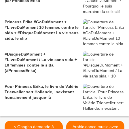
par Princess Erika
Princess Erika #GoDuMoment +
#LivreDuMoment 10 femmes contre le
sida + #DisqueDuMoment La vie sans
sida, le clip
#DisqueDuMoment +
#LivreDuMoment / La vie sans sida +
10 femmes contre le sida
(#PrincessErika)
Pour Princess Erika, le livre de Valérie
Trierweiler sert Hollande, inexistant
humainement jusque-là
< Gbagbo demande à
Arabic dance music avec