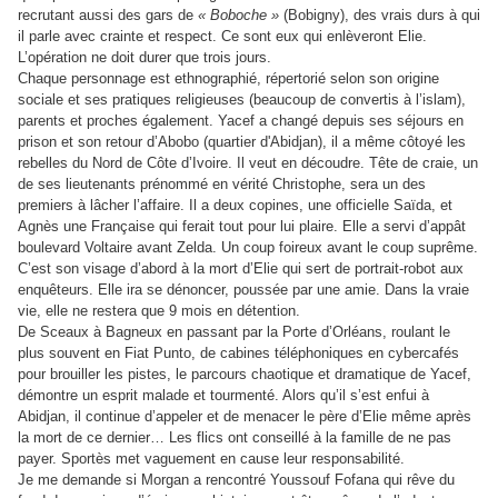
recrutant aussi des gars de
« Boboche »
(Bobigny), des vrais durs à qui
il parle avec crainte et respect. Ce sont eux qui enlèveront Elie.
L’opération ne doit durer que trois jours.
Chaque personnage est ethnographié, répertorié selon son origine
sociale et ses pratiques religieuses (beaucoup de convertis à l’islam),
parents et proches également. Yacef a changé depuis ses séjours en
prison et son retour d’Abobo (quartier d'Abidjan), il a même côtoyé les
rebelles du Nord de Côte d’Ivoire. Il veut en découdre. Tête de craie, un
de ses lieutenants prénommé en vérité Christophe, sera un des
premiers à lâcher l’affaire. Il a deux copines, une officielle Saïda, et
Agnès une Française qui ferait tout pour lui plaire. Elle a servi d’appât
boulevard Voltaire avant Zelda. Un coup foireux avant le coup suprême.
C’est son visage d’abord à la mort d’Elie qui sert de portrait-robot aux
enquêteurs. Elle ira se dénoncer, poussée par une amie. Dans la vraie
vie, elle ne restera que 9 mois en détention.
De Sceaux à Bagneux en passant par la Porte d’Orléans, roulant le
plus souvent en Fiat Punto, de cabines téléphoniques en cybercafés
pour brouiller les pistes, le parcours chaotique et dramatique de Yacef,
démontre un esprit malade et tourmenté. Alors qu’il s’est enfui à
Abidjan, il continue d’appeler et de menacer le père d’Elie même après
la mort de ce dernier…
Les flics ont conseillé à la famille de ne pas
payer. Sportès met vaguement en cause leur responsabilité.
Je me demande si Morgan a rencontré Youssouf Fofana qui rêve du