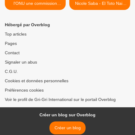
l'ONU une commission
Nicole Saba - El Toto Nai /
d'enquête sur les tueries
نيكول سابا - التوتو ني >
présumées d'Abobo
Hébergé par Overblog
Top articles
Pages
Contact
Signaler un abus
C.G.U.
Cookies et données personnelles
Préférences cookies
Voir le profil de Gri-Gri International sur le portail Overblog
Créer un blog sur Overblog
Créer un blog