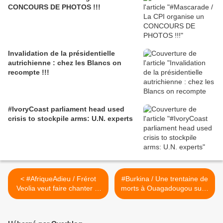
CONCOURS DE PHOTOS !!!
Invalidation de la présidentielle
autrichienne : chez les Blancs on
recompte !!!
#IvoryCoast parliament head used
crisis to stockpile arms: U.N. experts
< #AfriqueAdieu / Frérot
#Burkina / Une trentaine de
Veolia veut faire chanter le
morts à Ouagadougou suite
Gabon
à une attaque terroriste >