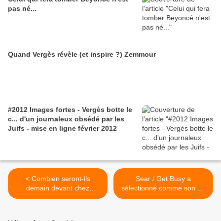
pas né...
Quand Vergès révèle (et inspire ?) Zemmour
#2012 Images fortes - Vergès botte le
c... d'un journaleux obsédé par les
Juifs - mise en ligne février 2012
< Combien seront-ils
Sear / Get Busy a
demain devant chez
sélectionné comme son du
Guerlain ?
jour... Semaine Funk 80 /
Francs Moisins 93 >