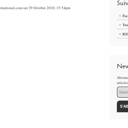
Sui
ternational.com sur 29 Octobre 2010, 15:54pm
Fa
Twi
RS
New
Abonne
article
Email