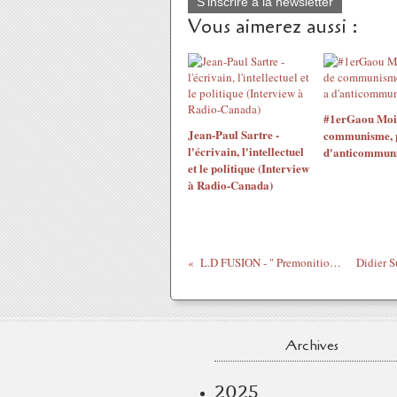
S'inscrire à la newsletter
Vous aimerez aussi :
#1erGaou Moins
Jean-Paul Sartre -
communisme, pl
l'écrivain, l'intellectuel
d'anticommun
et le politique (Interview
à Radio-Canada)
L.D FUSION - " Premonition " ( 2010 )
Archives
2025