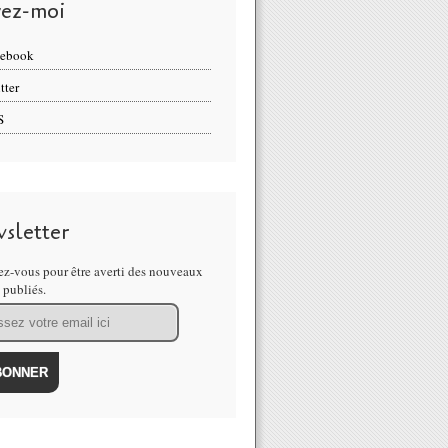
vez-moi
cebook
tter
S
sletter
z-vous pour être averti des nouveaux
s publiés.