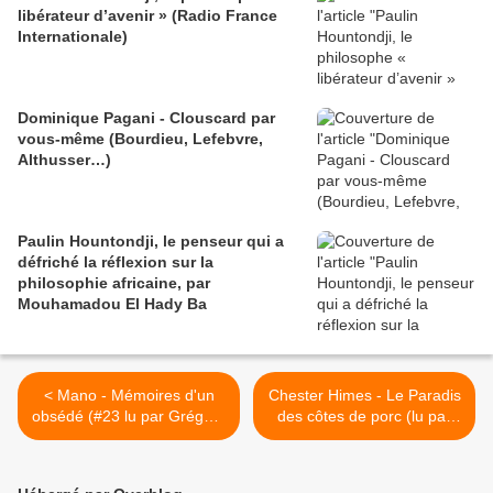
libérateur d’avenir » (Radio France
Internationale)
Dominique Pagani - Clouscard par
vous-même (Bourdieu, Lefebvre,
Althusser…)
Paulin Hountondji, le penseur qui a
défriché la réflexion sur la
philosophie africaine, par
Mouhamadou El Hady Ba
< Mano - Mémoires d'un
Chester Himes - Le Paradis
obsédé (#23 lu par Grégory
des côtes de porc (lu par
Protche)
Grégory Protche) >