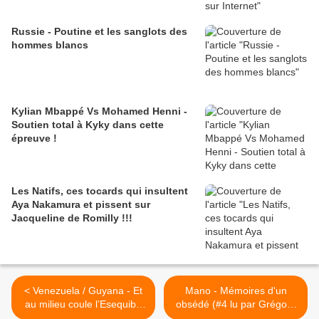
Russie - Poutine et les sanglots des
hommes blancs
Kylian Mbappé Vs Mohamed Henni -
Soutien total à Kyky dans cette
épreuve !
Les Natifs, ces tocards qui insultent
Aya Nakamura et pissent sur
Jacqueline de Romilly !!!
< Venezuela / Guyana - Et
Mano - Mémoires d'un
au milieu coule l’Esequibo
obsédé (#4 lu par Grégory
(par Maurice Lemoine)
Protche) >