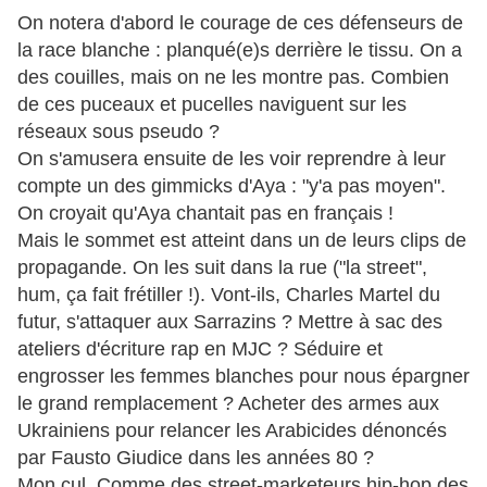
On notera d'abord le courage de ces défenseurs de
la race blanche : planqué(e)s derrière le tissu. On a
des couilles, mais on ne les montre pas. Combien
de ces puceaux et pucelles naviguent sur les
réseaux sous pseudo ?
On s'amusera ensuite de les voir reprendre à leur
compte un des gimmicks d'Aya : "y'a pas moyen".
On croyait qu'Aya chantait pas en français !
Mais le sommet est atteint dans un de leurs clips de
propagande. On les suit dans la rue ("la street",
hum, ça fait frétiller !). Vont-ils, Charles Martel du
futur, s'attaquer aux Sarrazins ? Mettre à sac des
ateliers d'écriture rap en MJC ? Séduire et
engrosser les femmes blanches pour nous épargner
le grand remplacement ? Acheter des armes aux
Ukrainiens pour relancer les Arabicides dénoncés
par Fausto Giudice dans les années 80 ?
Mon cul. Comme des street-marketeurs hip-hop des