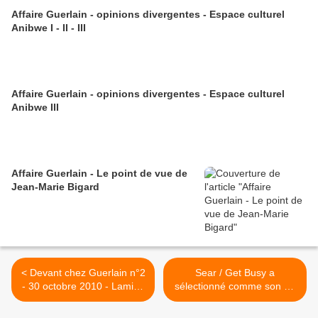
Affaire Guerlain - opinions divergentes - Espace culturel
Anibwe I - II - III
Affaire Guerlain - opinions divergentes - Espace culturel
Anibwe III
Affaire Guerlain - Le point de vue de
Jean-Marie Bigard
< Devant chez Guerlain n°2
Sear / Get Busy a
- 30 octobre 2010 - Lamine
sélectionné comme son du
Kouyaté (Xüly Bet)
jour... Semaine Funk 80 /
Francs Moisins 93 >