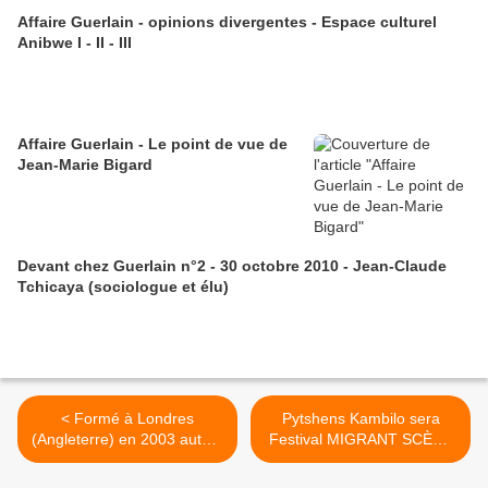
Affaire Guerlain - opinions divergentes - Espace culturel
Anibwe I - II - III
Affaire Guerlain - Le point de vue de
Jean-Marie Bigard
Devant chez Guerlain n°2 - 30 octobre 2010 - Jean-Claude
Tchicaya (sociologue et élu)
< Formé à Londres
Pytshens Kambilo sera
(Angleterre) en 2003 autour
Festival MIGRANT SCÈNE
de Shingai Shoniwa (chant,
au Divan du Monde >
basse), Dan Smith (guitare)