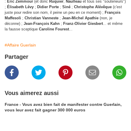
:
Éric Zemmour
(et donc
Ruquier
,
Naulleau
et tous ses "souteneurs")
;
Élisabeth Lévy
;
Didier Porte
;
Siné
;
Christophe Alévêque
(c'est
juste pour redire son nom, il peine un peu en ce moment) ;
François
Maffesoli
;
Christian Vanneste
;
Jean-Michel Apathie
(non, je
déconne) ;
Jean-François Kahn
;
Franz-Olivier Giesbert
... et même
la fausse sceptique
Caroline Fourest
...
#Affaire Guerlain
Partager
Vous aimerez aussi
France - Vous avez bien fait de manifester contre Guerlain,
vous leur avez fait gagner 300 000 euros