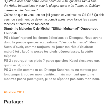
"Quitte à aller sortir cette vieille photo de 2001 qui avait fait la Une
d’« Africa International » pour la plaquer dans « Le Temps ». Oubliant
même de citer l’origine."
Qu'est-ce que tu veux, on est joli garçon et vaniteux au Gri-Gri ! Ça doit
venir du sentiment du devoir accompli après avoir tancé les carpes,
tanches et brêmes de ton acabit.
Signé : le Malcolm X de Michel "Ellijah Muhamad" Ongoundou
Loundah
PS :
Koaci
reprend les étrons éditoriaux de Ditengou.
Nous avons
donc la preuve que ces accusations, "c'est de la merde".
Merci
Koaci
d'avoir, comme toujours, su jouer ton rôle d'éclaireur
malgré toi : là où tu poses tes pieds dégueulasses, la vérité
trépasse.
PS 2 : pourquoi tes pieds ? parce que chez Koaci c'est avec eux
qu'on écrit, non ?
PS 3 : malin comme tu es, Ditengu Sandros, tu ne mettras pas
longtemps à trouver mon identité... mais moi, tant que tu ne
montres pas ta jolie figure, je ne te réponds pas sous mon nom.
#Gabon 2011
Partager