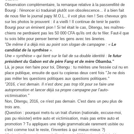
Observation complémentaire, la remarque relative à la passerellité de
Bourgi : l'énoncer ici traduirait plutôt son obsolescence... il a bien fait
de nous filer le journal papy M.O.L., il voit plus rien ! Ses cheveux gris
sur les photos le prouvent : il a vieilli ! Il continue de tenir le pantin
Bourgi pour un éminent pion ! Si tel était le cas, Ditengu, tes maîtres-
chiens ne perdraient pas les 50 000 CFA qu'ils ont du te filer. Faut-il que
tu sois bête pour penser berner les gens avec tes âneries.
"De même il a déjà mis au point son slogan de campagne : «
Le
candidat de la synthèse
».
Une « synthèse » qui tient sur le fait de sa double identité :
le futur
président du Gabon est de père Fang et de mère Obamba."
Là, je peux rien faire pour toi, Ditengu : tu mérites une fessée cul nu en
place publique, ensuite de quoi tu copieras deux cent fois "Je ne dois
pas mêler les questions politiques aux questions politiques."
"2016, c’est demain. Il n’est donc pas trop tôt pour se faire une
autopromotion et lancer déjà sa propre campagne par l’auto-
victimisation."
Non, Ditengu, 2016, ce n'est pas demain. C'est dans un peu plus de
trois ans.
(Question : pourquoi mets-tu un trait d'union (nationale, excuse-moi,
pas pu résister) entre auto et victimisation, mais pas entre auto et
promotion ? Tu appliques une règle grammaticale rarement usitée ou
c'est comme tout le reste, t'inventes à qui mieux-mieux ?)