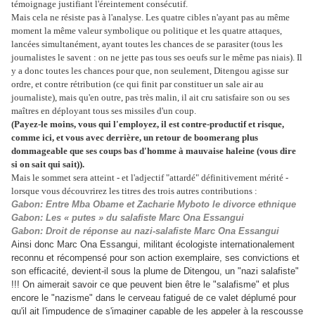
témoignage justifiant l'éreintement consécutif.
Mais cela ne résiste pas à l'analyse. Les quatre cibles n'ayant pas au même
moment la même valeur symbolique ou politique et les quatre attaques,
lancées simultanément, ayant toutes les chances de se parasiter (tous les
journalistes le savent : on ne jette pas tous ses oeufs sur le même pas niais). Il
y a donc toutes les chances pour que, non seulement, Ditengou agisse sur
ordre, et contre rétribution (ce qui finit par constituer un sale air au
journaliste), mais qu'en outre, pas très malin, il ait cru satisfaire son ou ses
maîtres en déployant tous ses missiles d'un coup.
(Payez-le moins, vous qui l'employez, il est contre-productif et risque,
comme ici, et vous avec derrière, un retour de boomerang plus
dommageable que ses coups bas d'homme à mauvaise haleine (vous dire
si on sait qui sait)).
Mais le sommet sera atteint - et l'adjectif "attardé" définitivement mérité -
lorsque vous découvrirez les titres des trois autres contributions :
Gabon: Entre Mba Obame et Zacharie Myboto le divorce ethnique
Gabon: Les « putes » du salafiste Marc Ona Essangui
Gabon: Droit de réponse au nazi-salafiste Marc Ona Essangui
Ainsi donc Marc Ona Essangui, militant écologiste internationalement
reconnu et récompensé pour son action exemplaire, ses convictions et
son efficacité, devient-il sous la plume de Ditengou, un "nazi salafiste"
!!! On aimerait savoir ce que peuvent bien être le "salafisme" et plus
encore le "nazisme" dans le cerveau fatigué de ce valet déplumé pour
qu'il ait l'impudence de s'imaginer capable de les appeler à la rescousse