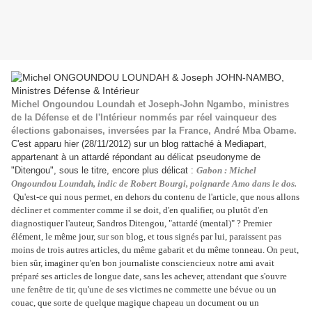
Michel Ongoundou Loundah et Joseph-John Ngambo, ministres
de la Défense et de l'Intérieur nommés par réel vainqueur des
élections gabonaises, inversées par la France, André Mba Obame.
C'est apparu hier (28/11/2012) sur un blog rattaché à Mediapart,
appartenant à un attardé répondant au délicat pseudonyme de
"Ditengou", sous le titre, encore plus délicat :
Gabon : Michel
Ongoundou Loundah, indic de Robert Bourgi, poignarde Amo dans le dos.
Qu'est-ce qui nous permet, en dehors du contenu de l'article, que nous allons
décliner et commenter comme il se doit, d'en qualifier, ou plutôt d'en
diagnostiquer l'auteur, Sandros Ditengou, "attardé (mental)" ? Premier
élément, le même jour, sur son blog, et tous signés par lui, paraissent pas
moins de trois autres articles, du même gabarit et du même tonneau. On peut,
bien sûr, imaginer qu'en bon journaliste consciencieux notre ami avait
préparé ses articles de longue date, sans les achever, attendant que s'ouvre
une fenêtre de tir, qu'une de ses victimes ne commette une bévue ou un
couac, que sorte de quelque magique chapeau un document ou un