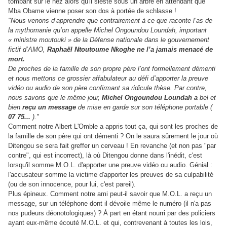
tombant sur le nez alors qu'il sieste sous un arbre en attendant que
Mba Obame vienne poser son dos à portée de schlasse !
"Nous venons d’apprendre que contrairement à ce que raconte l’as de
la mythomanie qu’on appelle Michel Ongoundou Loundah, important
« ministre moutouki » de la Défense nationale dans le gouvernement
fictif d’AMO,
Raphaël Ntoutoume Nkoghe ne l’a jamais menacé de
mort.
De proches de la famille de son propre père l’ont formellement démenti
et nous mettons ce grossier affabulateur au défi d’apporter la preuve
vidéo ou audio de son père confirmant sa ridicule thèse. Par contre,
nous savons que le même jour,
Michel Ongoundou Loundah
a
bel et
bien
reçu un message
de mise en garde sur son téléphone portable (
07 75...
)."
Comment notre Albert L'Omble a appris tout ça, qui sont les proches de
la famille de son père qui ont démenti ? On le saura sûrement le jour où
Ditengou se sera fait greffer un cerveau ! En revanche (et non pas "par
contre", qui est incorrect), là où Ditengou donne dans l'inédit, c'est
lorsqu'il somme M.O.L. d'apporter une preuve vidéo ou audio. Génial :
l'accusateur somme la victime d'apporter les preuves de sa culpabilité
(ou de son innocence, pour lui, c'est pareil).
Plus épineux. Comment notre ami peut-il savoir que M.O.L. a reçu un
message, sur un téléphone dont il dévoile même le numéro (il n'a pas
nos pudeurs déonotologiques) ? À part en étant nourri par des policiers
ayant eux-même écouté M.O.L. et qui, contrevenant à toutes les lois,