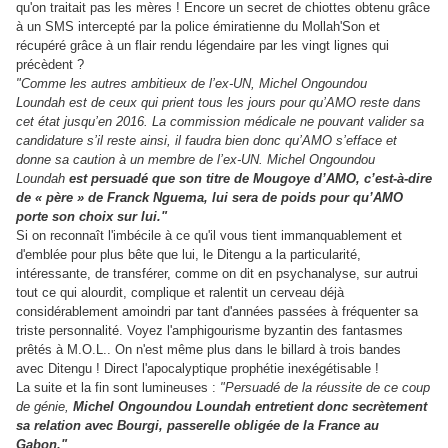
qu'on traitait pas les mères ! Encore un secret de chiottes obtenu grâce
à un SMS intercepté par la police émiratienne du Mollah'Son et
récupéré grâce à un flair rendu légendaire par les vingt lignes qui
précèdent ?
"Comme les autres ambitieux de l’ex-UN, Michel Ongoundou
Loundah est de ceux qui prient tous les jours pour qu’AMO reste dans
cet état jusqu’en 2016. La commission médicale ne pouvant valider sa
candidature s’il reste ainsi, il faudra bien donc qu’AMO s’efface et
donne sa caution à un membre de l’ex-UN. Michel Ongoundou
Loundah
est persuadé que son titre de Mougoye d’AMO, c’est-à-dire
de « père » de Franck Nguema, lui sera de poids pour qu’AMO
porte son choix sur lui."
Si on reconnaît l'imbécile à ce qu'il vous tient immanquablement et
d'emblée pour plus bête que lui, le Ditengu a la particularité,
intéressante, de transférer, comme on dit en psychanalyse, sur autrui
tout ce qui alourdit, complique et ralentit un cerveau déjà
considérablement amoindri par tant d'années passées à fréquenter sa
triste personnalité. Voyez l'amphigourisme byzantin des fantasmes
prêtés à M.O.L.. On n'est même plus dans le billard à trois bandes
avec Ditengu ! Direct l'apocalyptique prophétie inexégétisable !
La suite et la fin sont lumineuses :
"Persuadé de la réussite de ce coup
de génie,
Michel Ongoundou Loundah
entretient donc secrètement
sa relation avec Bourgi, passerelle obligée de la France au
Gabon."