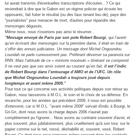
lui aurait transmis d'éventuelles transcriptions d'écoutes...? Ce qui
reviendrait à dire que le Gabon est un régime policier qui écoute les
opposants, fait fuiter le résultat (ou des faux tenant lieu de), paye des
"journalistes" pour menacer de mort, d'autres pour répandre des
mensonges déguisés.
Même nous, nous n'oserions pas ainsi le résumer...
"Message envoyé de Paris par son pote Robert Bourgi
, qui l’averti
qu’en écrivant des mensonges sur la première dame, il était en train de
s’offrir des ennuis judiciaires. Un message dont Michel Ongoundou
Loundah ne parle curieusement pas. Préférant déverser sa paranoïa sur
RNN. Mais l’attitude de ce « ministre moutouki » itinérant se comprend.
Il ne veut pas que ses amis soient au courant qu’en fait,
il est l’indic
de Robert Bourgi dans l’entourage d’AMO et de l’UFC. Un rôle
que Michel Ongoundou Loundah a toujours joué depuis
longtemps et avant même 2009."
Pour tout ce qui concerne ses activités politiques depuis son retour au
Gabon, nous laisserons à M.O.L. le soin et le choix de sa défense. En
revanche, pour les années qui précèdent 2009, il nous est possible
d'intervenir, car si M.O.L. "avant même 2009" servait d'indic à Bourgi, le
Gri-Gri, dont nous avons la charge depuis 2006 n'aurait pas
complètement pu l'ignorer... Nous avons au contraire souvenir d'avoir, et
plus souvent, plus jubilatoirement, plus cruellement qu'à son tour, sur le
papier comme sur le net, rossé, déshabillé et, souvent, vexé, Robert
Bourgi. Ce dont nous nous targuons même souvent dans les cocktails