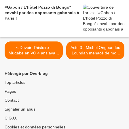
#Gabon / L'hôtel Pozzo di Bongo*
envahi par des opposants gabonais à
Paris !
< Devoir d'histoire -
Acte 3 - Michel Ongoundou
Mugabe en VO 4 ans avant
Loundah menacé de mort
l'indépendance du
par les sbires d'Ali le
Zimbabwe
Mollah'Son >
Hébergé par Overblog
Top articles
Pages
Contact
Signaler un abus
C.G.U.
Cookies et données personnelles