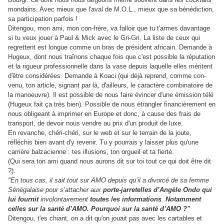
mondains. Avec mieux que l'aval de M.O.L., mieux que sa bénédiction,
sa participation parfois !
Ditengou, mon ami, mon con-frère, va falloir que tu t'armes davantage
si tu veux jouer à Paul & Mick avec le Gri-Gri. La liste de ceux qui
regrettent est longue comme un bras de président africain. Demande à
Hugeux, dont nous traînons chaque fois que c'est possible la réputation
et la rigueur professionnelle dans la vase depuis laquelle elles méritent
d'être considérées. Demande à Koaci (qui déjà reprend, comme con-
venu, ton article, signant par là, d'ailleurs, le caractère combinatoire de
la manoeuvre). Il est possible de nous faire évincer d'une émission télé
(Hugeux fait ça très bien). Possible de nous étrangler financièrement en
nous obligeant à imprimer en Europe et donc, à cause des frais de
transport, de devoir nous vendre au prix d'un produit de luxe.
En revanche, chéri-chéri, sur le web et sur le terrain de la joute,
réfléchis bien avant d'y revenir. Tu y pourrais y laisser plus qu'une
carrière balzacienne : tes illusions, ton orgueil et ta fierté.
(Qui sera ton ami quand nous aurons dit sur toi tout ce qui doit être dit
?).
"En tous cas, il sait tout sur AMO depuis qu’il a divorcé de sa femme
Sénégalaise pour s’attacher aux
porte-jarretelles d’Angèle Ondo qui
lui fournit
involontairement
toutes les informations
.
Notamment
celles sur la santé d’AMO. Pourquoi sur la santé d’AMO ?"
Ditengou, t'es chiant, on a dit qu'on jouait pas avec les cartables et