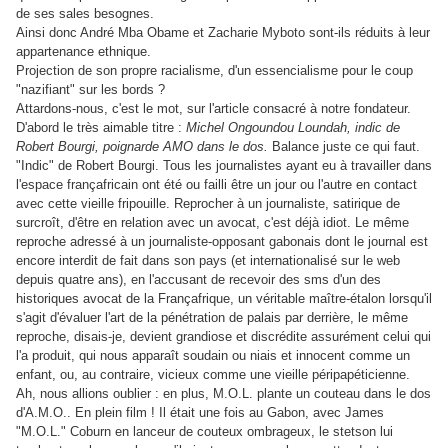
de ses sales besognes.
Ainsi donc André Mba Obame et Zacharie Myboto sont-ils réduits à leur
appartenance ethnique.
Projection de son propre racialisme, d'un essencialisme pour le coup
"nazifiant" sur les bords ?
Attardons-nous, c'est le mot, sur l'article consacré à notre fondateur.
D'abord le très aimable titre :
Michel Ongoundou Loundah, indic de
Robert Bourgi, poignarde AMO dans le dos.
Balance juste ce qui faut.
"Indic" de Robert Bourgi. Tous les journalistes ayant eu à travailler dans
l'espace françafricain ont été ou failli être un jour ou l'autre en contact
avec cette vieille fripouille. Reprocher à un journaliste, satirique de
surcroît, d'être en relation avec un avocat, c'est déjà idiot. Le même
reproche adressé à un journaliste-opposant gabonais dont le journal est
encore interdit de fait dans son pays (et internationalisé sur le web
depuis quatre ans), en l'accusant de recevoir des sms d'un des
historiques avocat de la Françafrique, un véritable maître-étalon lorsqu'il
s'agit d'évaluer l'art de la pénétration de palais par derrière, le même
reproche, disais-je, devient grandiose et discrédite assurément celui qui
l'a produit, qui nous apparaît soudain ou niais et innocent comme un
enfant, ou, au contraire, vicieux comme une vieille péripapéticienne.
Ah, nous allions oublier : en plus, M.O.L. plante un couteau dans le dos
d'A.M.O.. En plein film ! Il était une fois au Gabon, avec James
"M.O.L." Coburn en lanceur de couteux ombrageux, le stetson lui