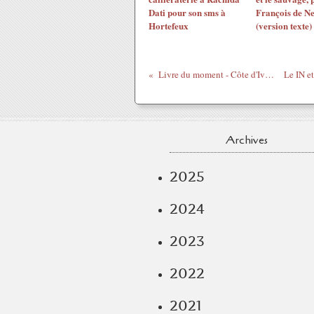
Dati pour son sms à
François de N
Hortefeux
(version texte)
Livre du moment - Côte d'Ivoire, comment je suis devenu cyberactiviste - Steve Beko
Archives
2025
2024
2023
2022
2021