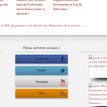
egroni
quoi qu'il advienne,
Griezmann en Une de
merci Emery pour ce
Télérama...
moment !
Le IN et le OFF, programme court destiné aux Humoristes de la nouvelle génération, présenté par Julien De Ruyck Retrouvez les informations "IN" et "OFF" du moment de vos humoristes préférés...
Nous sommes sociaux !
Facebook
Twitter
Youtube
Rss