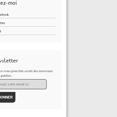
vez-moi
cebook
tter
S
sletter
z-vous pour être averti des nouveaux
s publiés.