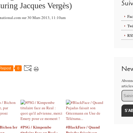
Sui
turing Jacques Vergès)
Fa
rnational.com sur 30 Mars 2013, 11:10am
Twi
RS
New
Repost
0
Abonne
article
Email
Bichon Ier
#PSG / Kimpembe
#BlackFace / Quand
par
titulaire face au Real :
Pujadas faisait son