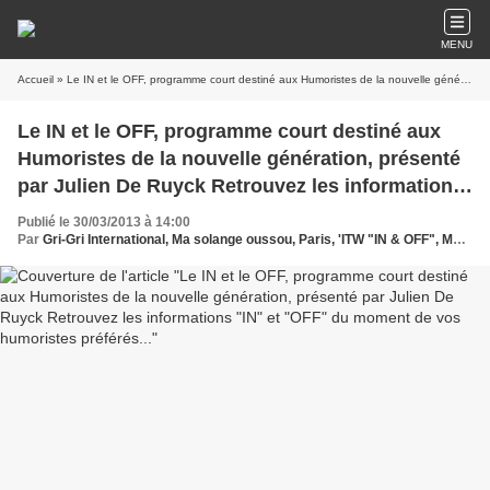
MENU
Accueil
» Le IN et le OFF, programme court destiné aux Humoristes de la nouvelle génération, présenté par Julien De Ruyck Retrouvez les informations "IN" et "OFF" du moment de vos humoristes préférés...
Le IN et le OFF, programme court destiné aux
Humoristes de la nouvelle génération, présenté
par Julien De Ruyck Retrouvez les informations
"IN" et "OFF" du moment de vos humoristes
Publié le 30/03/2013 à 14:00
préférés...
Par
Gri-Gri International, Ma solange oussou, Paris, 'ITW "IN & OFF", Ma solange oussou, Julien De ruck, Bonne nouvelle Production, France,