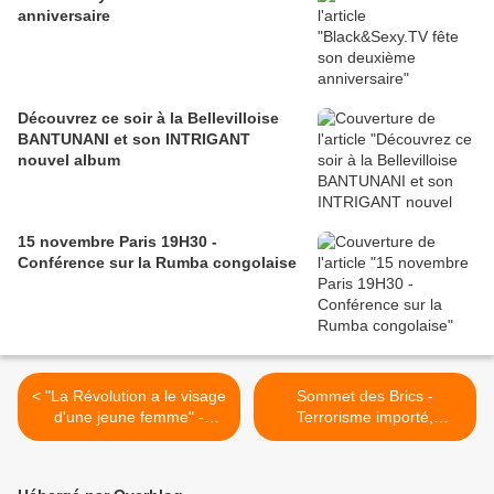
anniversaire
Découvrez ce soir à la Bellevilloise
BANTUNANI et son INTRIGANT
nouvel album
15 novembre Paris 19H30 -
Conférence sur la Rumba congolaise
< "La Révolution a le visage
Sommet des Brics -
d'une jeune femme" -
Terrorisme importé,
Shanel Da Silva (featuring
présence militaire étrangère
Jacques Vergès)
et indépendance >