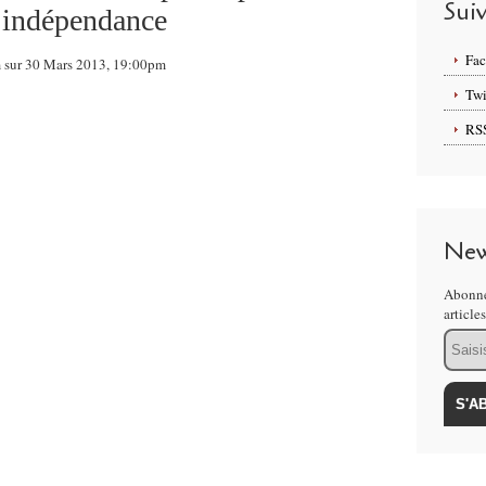
Sui
t indépendance
Fa
om sur 30 Mars 2013, 19:00pm
Twi
RS
New
Abonne
article
Email