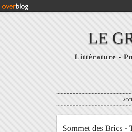
LE G
Littérature - P
ACC
Sommet des Brics - T