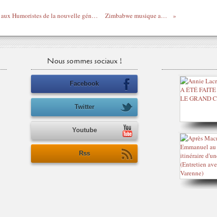
Le IN et le OFF, programme court destiné aux Humoristes de la nouvelle génération, présenté par Julien De Ruyck Retrouvez les informations "IN" et "OFF" du moment de vos humoristes préférés...
Zimbabwe musique avec Stunner feat Shastro : Mudhara Banda
Nous sommes sociaux !
Facebook
Twitter
Youtube
Rss