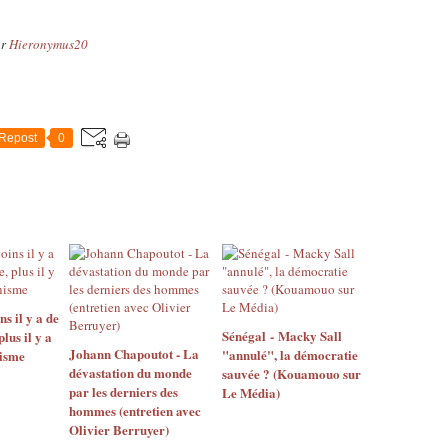
ar
Hieronymus20
Repost
0
 il y a de
Sénégal - Macky Sall
us il y a
Johann Chapoutot - La
"annulé", la démocratie
isme
dévastation du monde
sauvée ? (Kouamouo sur
par les derniers des
Le Média)
hommes (entretien avec
Olivier Berruyer)