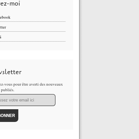
vez-moi
cebook
tter
S
sletter
z-vous pour être averti des nouveaux
s publiés.