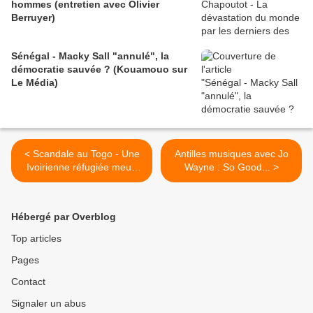
hommes (entretien avec Olivier
Berruyer)
Sénégal - Macky Sall "annulé", la
démocratie sauvée ? (Kouamouo sur
Le Média)
< Scandale au Togo - Une
Antilles musiques avec Jo
Ivoirienne réfugiée meurt
Wayne : So Good... >
suite à non-assistance de
l'ATBEF !
Hébergé par Overblog
Top articles
Pages
Contact
Signaler un abus