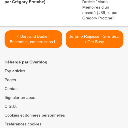
par Grégory Protche)
< Bertrand Badie -
Jérôme Reijasse - Sire Sear
Ensemble, construisons la
/ Get Busy
paix (Montreuil,
(#InterditAuxBâtards 2014)
10/01/2024)
>
Hébergé par Overblog
Top articles
Pages
Contact
Signaler un abus
C.G.U.
Cookies et données personnelles
Préférences cookies