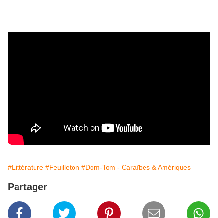
#Littérature
#Feuilleton
#Dom-Tom - Caraïbes & Amériques
Partager