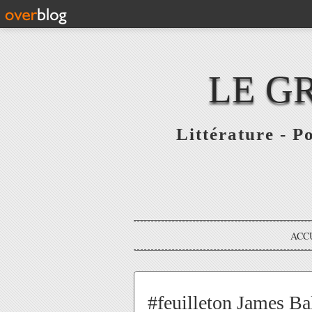
LE G
Littérature - P
ACC
#feuilleton James Bal