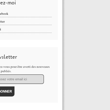
vez-moi
cebook
tter
S
sletter
z-vous pour être averti des nouveaux
s publiés.