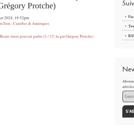
Sui
r Grégory Protche)
Fa
vier 2024, 19:52pm
-Tom - Caraïbes & Amériques
Twi
RS
New
Abonne
article
Email