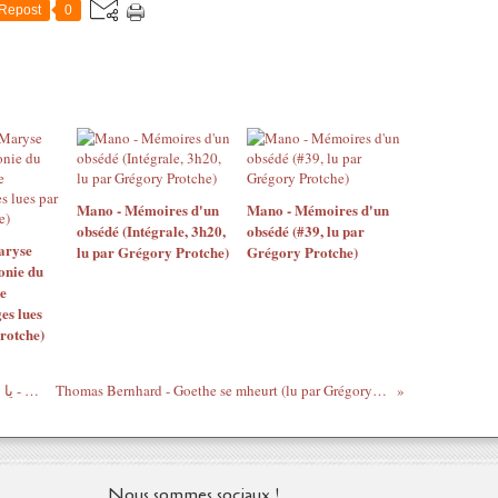
Repost
0
Mano - Mémoires d'un
Mano - Mémoires d'un
obsédé (Intégrale, 3h20,
obsédé (#39, lu par
aryse
lu par Grégory Protche)
Grégory Protche)
onie du
e
es lues
rotche)
Umm Kulthum - Ya Mesaharny | أم كلثوم - يا مسهرني
Thomas Bernhard - Goethe se mheurt (lu par Grégory Protche)
Nous sommes sociaux !