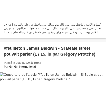
Lyrics | كلمات الأغنية : ماخطرتش على بالك يوم تسأل عنى ماخطرتش على بالك يوم
تسأل عنى ماخطرتش على بالك يوم تسأل عنى وعينيا مجافيها النوم النوم يا مسهرني
دانا قلبي بيسالني .. ايه غير احواله ويقولي بقى يعنى ماخطرتش على باله على باله دانا
قلبي بيسالني .....
#feuilleton James Baldwin - Si Beale street
pouvait parler (1 / 15, lu par Grégory Protche)
Publié le 29/01/2024 à 19:48
Par
Gri-Gri International