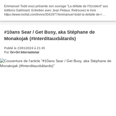
Emmanuel Todd vous présente son ouvrage "La défaite de l'Occident" aux
éditions Gallimard. Entretien avec Jean Petaux. Retrouvez le livre :
https://www.mollat.com/livres/3042977/emmanuel-todd-la-defaite-de-l-
occident Note de musique : © mollat Sous-titres...
#10ans Sear / Get Busy, aka Stéphane de
Monakojak (#Interditauxbâtards)
Publié le 23/01/2024 à 21:45
Par
Gri-Gri International