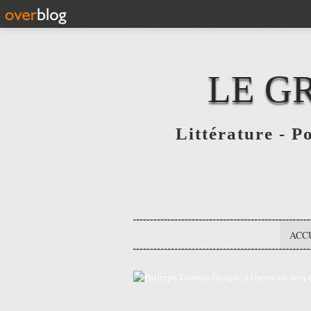
LE G
Littérature - P
ACC