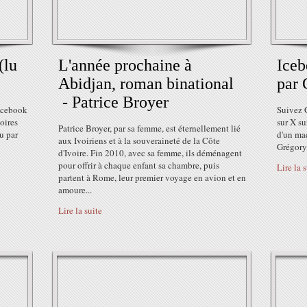
(lu
L'année prochaine à
Iceb
Abidjan, roman binational
par 
- Patrice Broyer
acebook
Suivez 
oires
sur X s
Patrice Broyer, par sa femme, est éternellement lié
u par
d'un ma
aux Ivoiriens et à la souveraineté de la Côte
Grégory
d'Ivoire. Fin 2010, avec sa femme, ils déménagent
pour offrir à chaque enfant sa chambre, puis
Lire la 
partent à Rome, leur premier voyage en avion et en
amoure...
Lire la suite