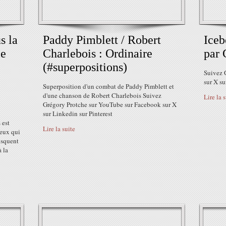
s la
Paddy Pimblett / Robert
Iceb
le
Charlebois : Ordinaire
par 
(#superpositions)
Suivez 
sur X su
Superposition d'un combat de Paddy Pimblett et
d'une chanson de Robert Charlebois Suivez
Lire la 
Grégory Protche sur YouTube sur Facebook sur X
sur Linkedin sur Pinterest
 est
Lire la suite
ceux qui
isquent
 la