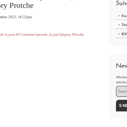
Sui
ory Protche
Fa
cembre 2023, 18:22pm
Twi
RS
New
Abonne
article
Email