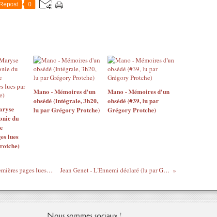
Repost
0
Mano - Mémoires d'un
Mano - Mémoires d'un
obsédé (Intégrale, 3h20,
obsédé (#39, lu par
aryse
lu par Grégory Protche)
Grégory Protche)
onie du
e
es lues
rotche)
Chester Himes - Regrets sans repentir (premières pages lues par Grégory Protche)
Jean Genet - L'Ennemi déclaré (lu par Grégory Protche)
Nous sommes sociaux !