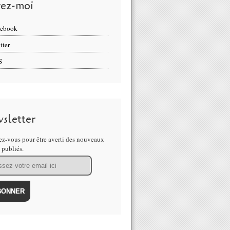
vez-moi
cebook
tter
S
sletter
z-vous pour être averti des nouveaux
s publiés.