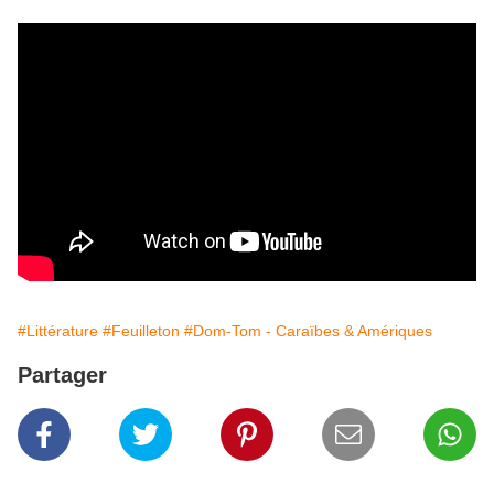
#Littérature
#Feuilleton
#Dom-Tom - Caraïbes & Amériques
Partager