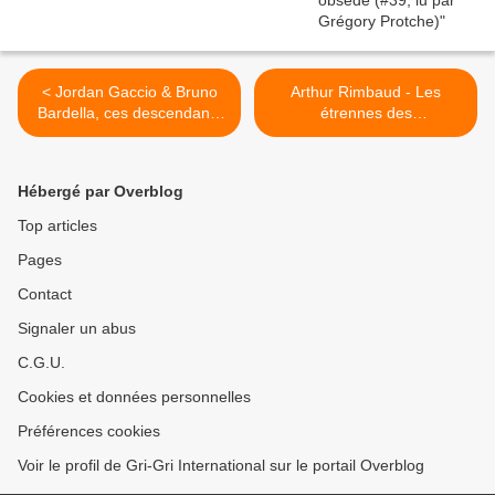
< Jordan Gaccio & Bruno
Arthur Rimbaud - Les
Bardella, ces descendants
étrennes des
d'Italiens qui baisent utile
orphelins / Sensation / Solei
(#100commentaires)
l et chair (lu par Grégory
Protche) >
Hébergé par Overblog
Top articles
Pages
Contact
Signaler un abus
C.G.U.
Cookies et données personnelles
Préférences cookies
Voir le profil de Gri-Gri International sur le portail Overblog