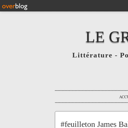
LE G
Littérature - P
ACC
#feuilleton James Bal