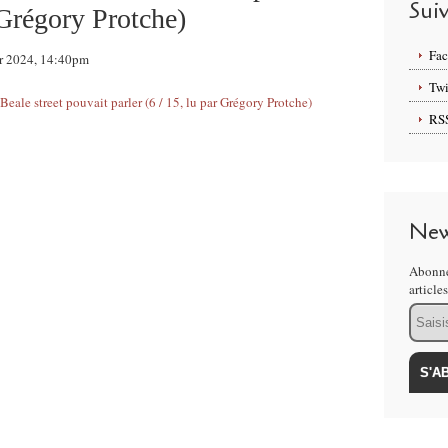
Sui
r Grégory Protche)
Fa
ier 2024, 14:40pm
Twi
RS
New
Abonne
article
Email