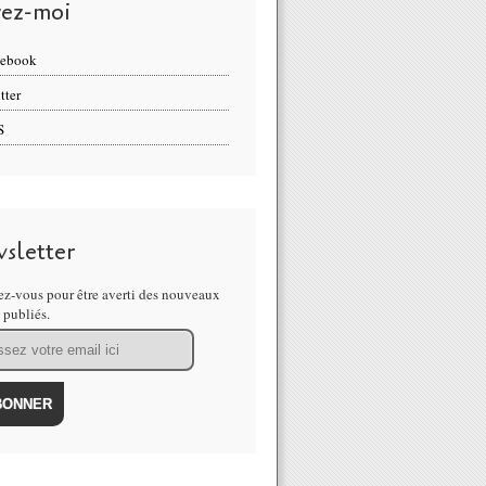
vez-moi
cebook
tter
S
sletter
z-vous pour être averti des nouveaux
s publiés.