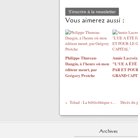
S'inscrire à la newsletter
Vous aimerez aussi :
Philippe Thureau-
Annie Lacroix-
Dangin, à l'heure où mon
"L'UE A ÉTÉ
éditeur meurt, par
PAR ET POUR
Grégory Protche
GRAND CAPI
Tchad - La bibliothèque scientifique Ibni est ouverte
Archives