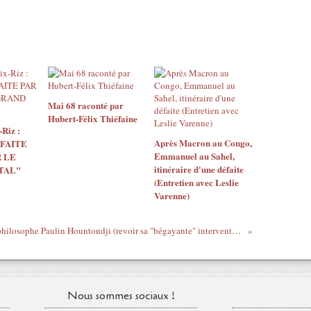
Mai 68 raconté par
Hubert-Félix Thiéfaine
Riz :
Après Macron au Congo,
 FAITE
Emmanuel au Sahel,
 LE
itinéraire d'une défaite
TAL"
(Entretien avec Leslie
Varenne)
Décès du philosophe Paulin Hountondji (revoir sa "bégayante" intervention pour les 30 ans de la conférence des forces vives de la nation
Nous sommes sociaux !