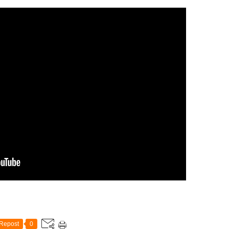
Repost
0