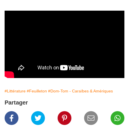
#Littérature
#Feuilleton
#Dom-Tom - Caraïbes & Amériques
Partager