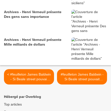
Archives - Henri Verneuil présente
Des gens sans importance
Archives - Henri Verneuil présente
Mille milliards de dollars
< #feuilleton James Baldwin
#feuilleton James Baldwin -
- Si Beale street pouvait
Si Beale street pouvait
parler (4 / 15, lu par
parler (5 / 15, lu par
Grégory Protche)
Grégory Protche) >
Hébergé par Overblog
Top articles