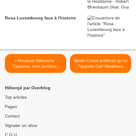
Rosa Luxembourg face à l'histoire
< Mouloud Akkouche -
Apollo Creed préférait qu'on
Cayenne, mon tombeau
l'appelle Carl Weathers
(Premières pages lues par
(1979, Rocky 2) >
Grégory Protche)
Hébergé par Overblog
Top articles
Pages
Contact
Signaler un abus
C.G.U.