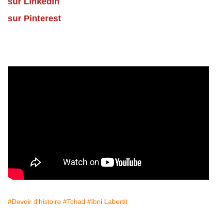
sur Linkedin
sur Pinterest
#Devoir d'histoire
#Tchad
#Ibni Labertit