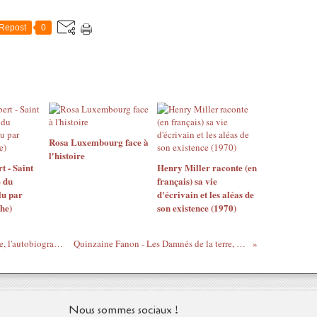
Repost
0
Rosa Luxembourg face à
l'histoire
t - Saint
Henry Miller raconte (en
 du
français) sa vie
lu par
d'écrivain et les aléas de
he)
son existence (1970)
Quinzaine Fanon - L’insurrection de l’âme, l'autobiographie imaginée de Frantz Fanon (Raphaël Confiant)
Quinzaine Fanon - Les Damnés de la terre, premières pages lues par Grégory Protche
Nous sommes sociaux !