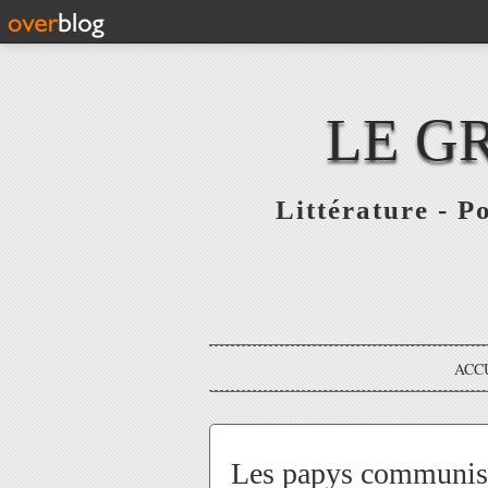
LE G
Littérature - P
ACC
Les papys communiste