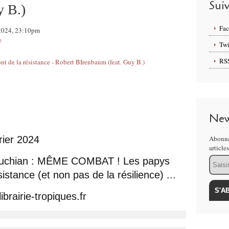
Sui
y B.)
Fa
l 2024, 23:10pm
e
Twi
RS
New
rier 2024
Abonne
article
Email
ouchian : MÊME COMBAT ! Les papys 
stance (et non pas de la résilience) ... 
ibrairie-tropiques.fr