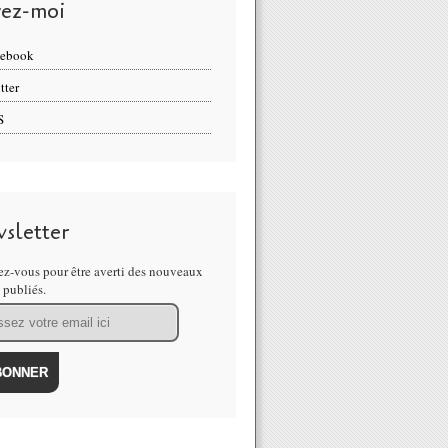
vez-moi
cebook
tter
S
sletter
z-vous pour être averti des nouveaux
s publiés.