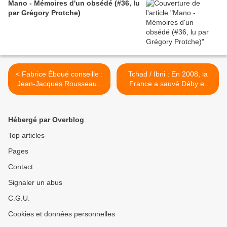
Mano - Mémoires d'un obsédé (#36, lu
par Grégory Protche)
< Fabrice Éboué conseille :
Tchad / Ibni : En 2008, la
Jean-Jacques Rousseau -
France a sauvé Déby et
Les Rêveries du promeneur
sacrifié Ibni - Guy Labertit
solitaire (Première
sur Aligre FM (2) >
promenade, lue par
Hébergé par Overblog
Grégory Protche)
Top articles
Pages
Contact
Signaler un abus
C.G.U.
Cookies et données personnelles