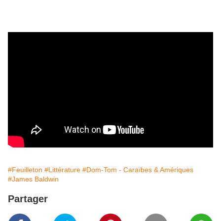
#Feuilleton
#Littérature
#Dom-Tom - Caraïbes & Amériques
#James Baldwin
Partager