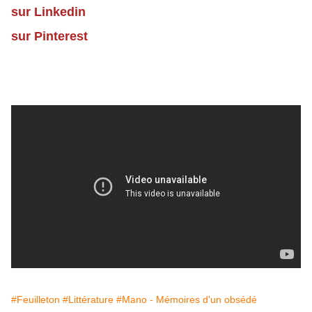
sur Linkedin
sur Pinterest
#Feuilleton
#Littérature
#Mano - Mémoires d'un obsédé