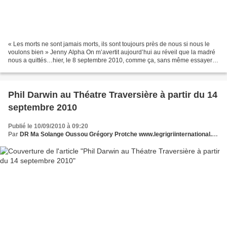
« Les morts ne sont jamais morts, ils sont toujours près de nous si nous le
voulons bien » Jenny Alpha On m’avertit aujourd’hui au réveil que la madré
nous a quittés…hier, le 8 septembre 2010, comme ça, sans même essayer
de me ménager. Et pourquoi on...
Phil Darwin au Théatre Traversière à partir du 14
septembre 2010
Publié le 10/09/2010 à 09:20
Par
DR Ma Solange Oussou Grégory Protche www.legrigriinternational.com