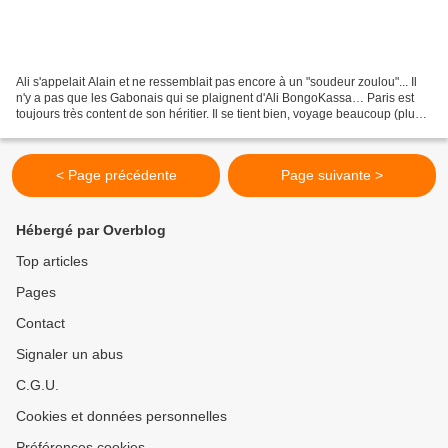
Ali s'appelait Alain et ne ressemblait pas encore à un "soudeur zoulou"... Il
n'y a pas que les Gabonais qui se plaignent d'Ali BongoKassa… Paris est
toujours très content de son héritier. Il se tient bien, voyage beaucoup (plus
que Sarkozy, si, si) et...
< Page précédente
Page suivante >
Hébergé par Overblog
Top articles
Pages
Contact
Signaler un abus
C.G.U.
Cookies et données personnelles
Préférences cookies