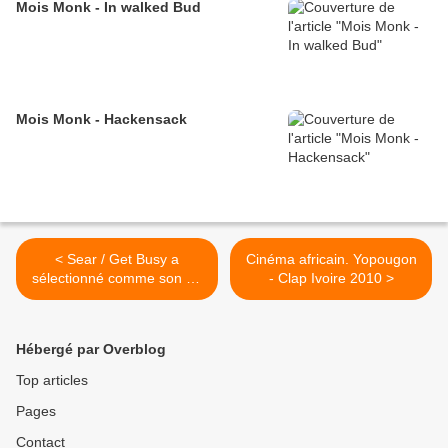
Mois Monk - In walked Bud
Mois Monk - Hackensack
< Sear / Get Busy a
Cinéma africain. Yopougon
sélectionné comme son du
- Clap Ivoire 2010 >
jour... Semaine "Disco/Funk
à la française"
Hébergé par Overblog
Top articles
Pages
Contact