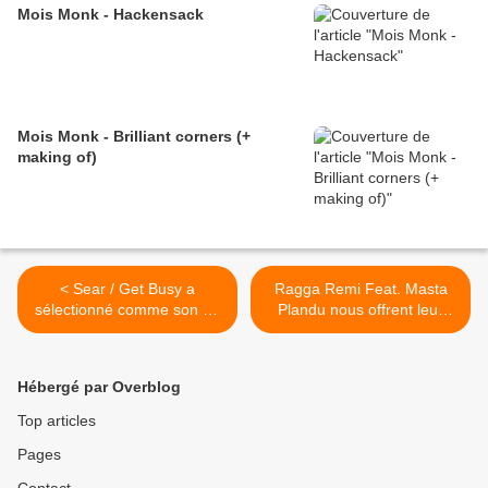
Mois Monk - Hackensack
Mois Monk - Brilliant corners (+
making of)
< Sear / Get Busy a
Ragga Remi Feat. Masta
sélectionné comme son du
Plandu nous offrent leur
jour... Semaine "Get Busy"
vision du gazon vert from
dans le titre
Nigéria ... >
Hébergé par Overblog
Top articles
Pages