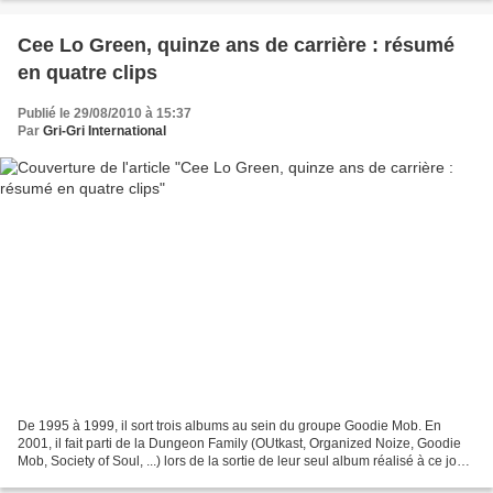
Cee Lo Green, quinze ans de carrière : résumé
en quatre clips
Publié le 29/08/2010 à 15:37
Par
Gri-Gri International
De 1995 à 1999, il sort trois albums au sein du groupe Goodie Mob. En
2001, il fait parti de la Dungeon Family (OUtkast, Organized Noize, Goodie
Mob, Society of Soul, ...) lors de la sortie de leur seul album réalisé à ce jour :
Even in Darkness. Depuis...