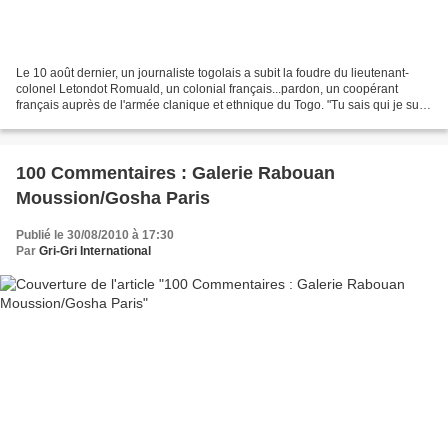
Le 10 août dernier, un journaliste togolais a subit la foudre du lieutenant-
colonel Letondot Romuald, un colonial français...pardon, un coopérant
français auprès de l'armée clanique et ethnique du Togo. "Tu sais qui je suis
? Je suis le conseiller du...
100 Commentaires : Galerie Rabouan
Moussion/Gosha Paris
Publié le 30/08/2010 à 17:30
Par
Gri-Gri International