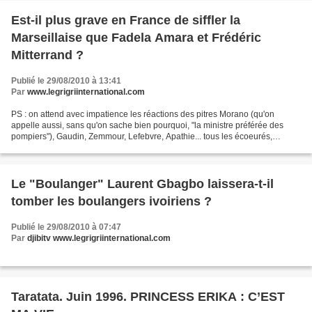
Est-il plus grave en France de siffler la
Marseillaise que Fadela Amara et Frédéric
Mitterrand ?
Publié le 29/08/2010 à 13:41
Par
www.legrigriinternational.com
PS : on attend avec impatience les réactions des pitres Morano (qu'on
appelle aussi, sans qu'on sache bien pourquoi, "la ministre préférée des
pompiers"), Gaudin, Zemmour, Lefebvre, Apathie... tous les écoeurés,
scandalisés, humiliés par les sifflets...
Le "Boulanger" Laurent Gbagbo laissera-t-il
tomber les boulangers ivoiriens ?
Publié le 29/08/2010 à 07:47
Par
djibitv www.legrigriinternational.com
Taratata. Juin 1996. PRINCESS ERIKA : C’EST