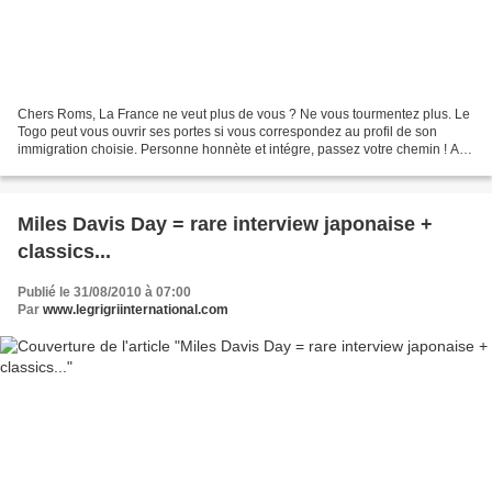
Chers Roms, La France ne veut plus de vous ? Ne vous tourmentez plus. Le
Togo peut vous ouvrir ses portes si vous correspondez au profil de son
immigration choisie. Personne honnète et intégre, passez votre chemin ! Aux
bandits de grand chemin, barbouzes,...
Miles Davis Day = rare interview japonaise +
classics...
Publié le 31/08/2010 à 07:00
Par
www.legrigriinternational.com