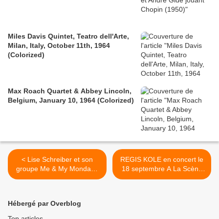
Miles Davis Quintet, Teatro dell'Arte,
Milan, Italy, October 11th, 1964
(Colorized)
Max Roach Quartet & Abbey Lincoln,
Belgium, January 10, 1964 (Colorized)
< Lise Schreiber et son
REGIS KOLE en concert le
groupe Me & My Monday :
18 septembre A La Scène
"Je veux un mec, suis
Bastille à Paris. >
prête, s'il le faut je
l'achète... et payerais ses
Hébergé par Overblog
charges sociales"
Top articles