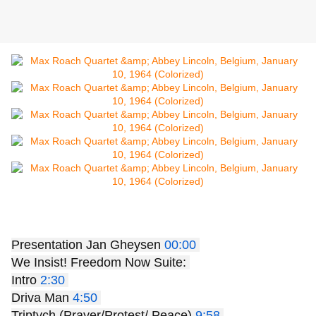
Presentation Jan Gheysen 
00:00
We Insist! Freedom Now Suite: 
Intro 
2:30
Driva Man 
4:50
Triptych (Prayer/Protest/ Peace) 
9:58