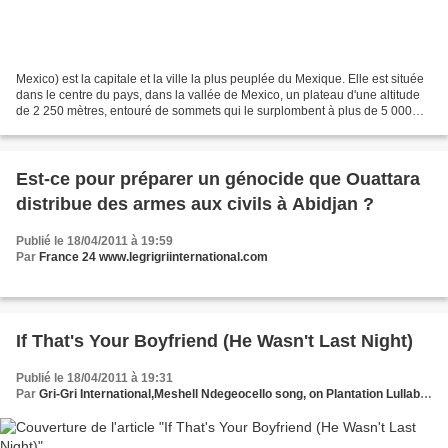
Mexico) est la capitale et la ville la plus peuplée du Mexique. Elle est située
dans le centre du pays, dans la vallée de Mexico, un plateau d'une altitude
de 2 250 mètres, entouré de sommets qui le surplombent à plus de 5 000
mètres au-dessus du niveau...
Est-ce pour préparer un génocide que Ouattara
distribue des armes aux civils à Abidjan ?
Publié le 18/04/2011 à 19:59
Par
France 24 www.legrigriinternational.com
If That's Your Boyfriend (He Wasn't Last Night)
Publié le 18/04/2011 à 19:31
Par
Gri-Gri International,Meshell Ndegeocello song, on Plantation Lullabies album (1993), Ma solange Oussou