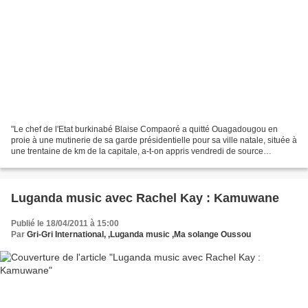
"Le chef de l'Etat burkinabé Blaise Compaoré a quitté Ouagadougou en
proie à une mutinerie de sa garde présidentielle pour sa ville natale, située à
une trentaine de km de la capitale, a-t-on appris vendredi de source
militaire." Pour une fois que l'AFP...
Luganda music avec Rachel Kay : Kamuwane
Publié le 18/04/2011 à 15:00
Par
Gri-Gri International, ,Luganda music ,Ma solange Oussou