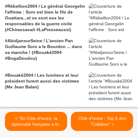
#Rébellion2004 / Le général Georgelin
l'affirme : Soro est bien le fils de
Ouattara...et ce sont eux les
responsables de la guerre civile
(#Chiracsavait #LaPresseaussi)
#AbidjansurSeine / L'ancien Pan
Guillaume Soro a le Bourdon ... dans
sa manche ! (#Bouaké2004
#BogaDoudou)
#Bouaké2004 / Les Ivoiriens et leur
président furent aussi des victimes
(Me Jean Balan)
< "En Côte d'Ivoire, la
Côte d'Ivoire - Top 5 des
diplomatie française a tiré
"Collabos" >
les marrons du feu pour les
Américains" - Michel Galy