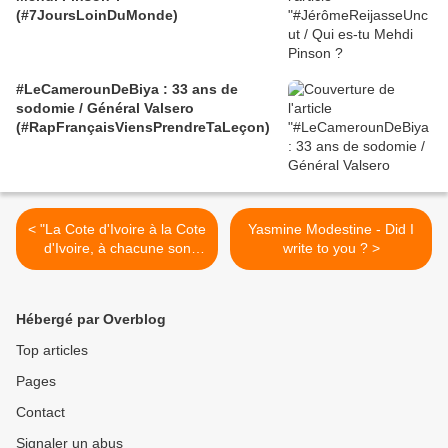
(#7JoursLoinDuMonde)
#LeCamerounDeBiya : 33 ans de
sodomie / Général Valsero
(#RapFrançaisViensPrendreTaLeçon)
< "La Cote d'Ivoire à la Cote
Yasmine Modestine - Did I
d'Ivoire, à chacune son
write to you ? >
caleçon..." La vieille france
le nouveau son de DGS et
Imam
Hébergé par Overblog
Top articles
Pages
Contact
Signaler un abus