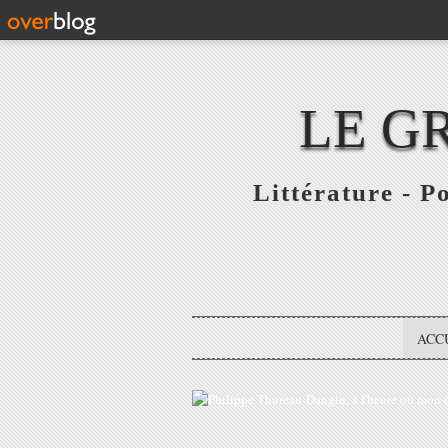
LE G
Littérature - P
ACC