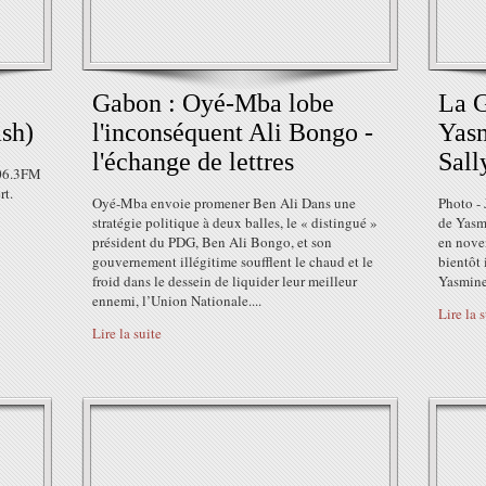
Gabon : Oyé-Mba lobe
La 
ash)
l'inconséquent Ali Bongo -
Yasm
l'échange de lettres
Sall
106.3FM
rt.
Oyé-Mba envoie promener Ben Ali Dans une
Photo - 
stratégie politique à deux balles, le « distingué »
de Yasmi
président du PDG, Ben Ali Bongo, et son
en nove
gouvernement illégitime soufflent le chaud et le
bientôt 
froid dans le dessein de liquider leur meilleur
Yasmine
ennemi, l’Union Nationale....
Lire la 
Lire la suite