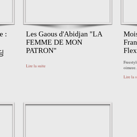
e :
Les Gaous d'Abidjan "LA
Mois
FEMME DE MON
Fran
PATRON"
Flex
링딩
Freestyl
Lire la suite
oimeee. 
Lire la 