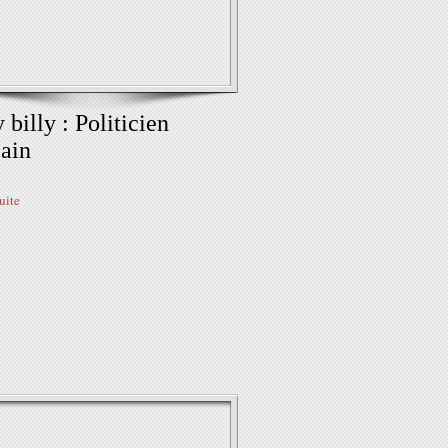
y billy : Politicien
cain
suite