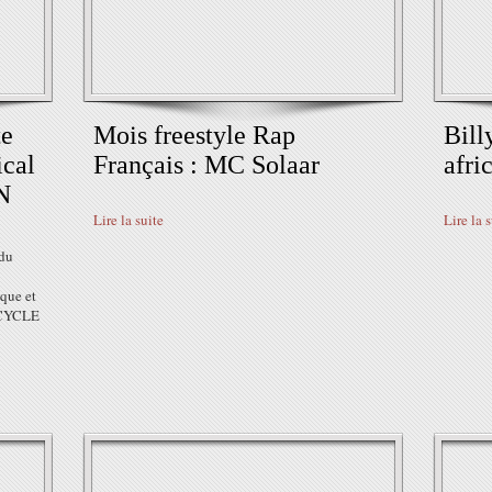
te
Mois freestyle Rap
Bill
ical
Français : MC Solaar
afri
N
Lire la suite
Lire la 
 du
que et
 CYCLE