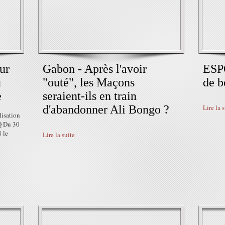
ur
Gabon - Après l'avoir
ESP
u
"outé", les Maçons
de b
e
seraient-ils en train
d'abandonner Ali Bongo ?
Lire la 
isation
Q Du 30
 le
Lire la suite