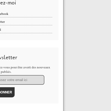
vez-moi
cebook
tter
S
sletter
z-vous pour être averti des nouveaux
s publiés.