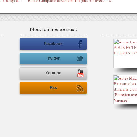
Musique Pop de la Corée : SHINee(샤이니)_RingDingDong(링딩동)_뮤직비디오
Blaise Compaoré descendra-t-il plus bas avec Sarkozy qu'avec Chirac ?
Nous sommes sociaux !
Facebook
Twitter
Youtube
Rss