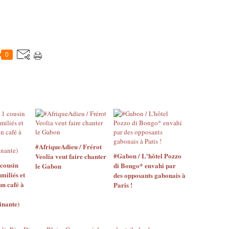
0
#AfriqueAdieu / Frérot
#Gabon / L'hôtel Pozzo
Veolia veut faire chanter
 cousin
di Bongo* envahi par
le Gabon
miliés et
des opposants gabonais à
n café à
Paris !
inante)