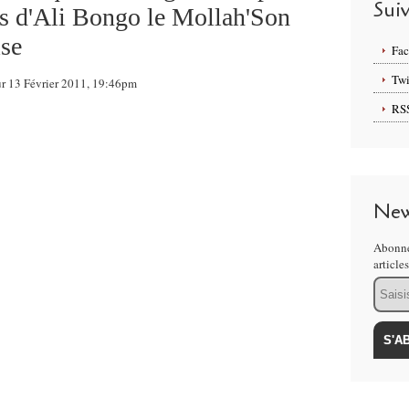
Sui
ies d'Ali Bongo le Mollah'Son
ise
Fa
Twi
ur 13 Février 2011, 19:46pm
RS
New
Abonne
article
Email