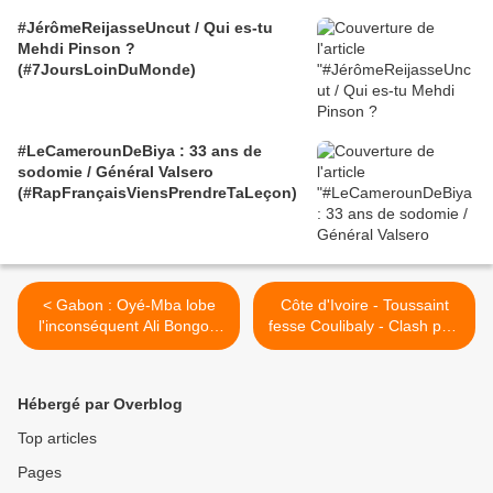
#JérômeReijasseUncut / Qui es-tu
Mehdi Pinson ?
(#7JoursLoinDuMonde)
#LeCamerounDeBiya : 33 ans de
sodomie / Général Valsero
(#RapFrançaisViensPrendreTaLeçon)
< Gabon : Oyé-Mba lobe
Côte d'Ivoire - Toussaint
l'inconséquent Ali Bongo -
fesse Coulibaly - Clash part
l'échange de lettres
1 - 9/02/2011 >
Hébergé par Overblog
Top articles
Pages