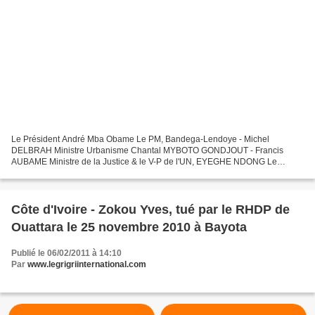
Le Président André Mba Obame Le PM, Bandega-Lendoye - Michel
DELBRAH Ministre Urbanisme Chantal MYBOTO GONDJOUT - Francis
AUBAME Ministre de la Justice & le V-P de l'UN, EYEGHE NDONG Le
Président de l'UN, Zacharie MYBOTO - Les Ministres Thierry NANG &...
Côte d'Ivoire - Zokou Yves, tué par le RHDP de
Ouattara le 25 novembre 2010 à Bayota
Publié le 06/02/2011 à 14:10
Par
www.legrigriinternational.com