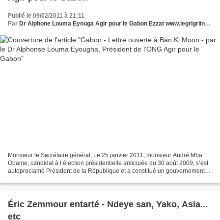
Publié le 09/02/2011 à 21:11
Par
Dr Alphone Louma Eyouga Agir pour le Gabon Ezzat www.legrigriinternational.com
Monsieur le Secrétaire général, Le 25 janvier 2011, monsieur André Mba
Obame, candidat à l’élection présidentielle anticipée du 30 août 2009, s’est
autoproclamé Président de la République et a constitué un gouvernement
parallèle. Depuis cette date, monsieur...
Éric Zemmour entarté - Ndeye san, Yako, Asia...
etc