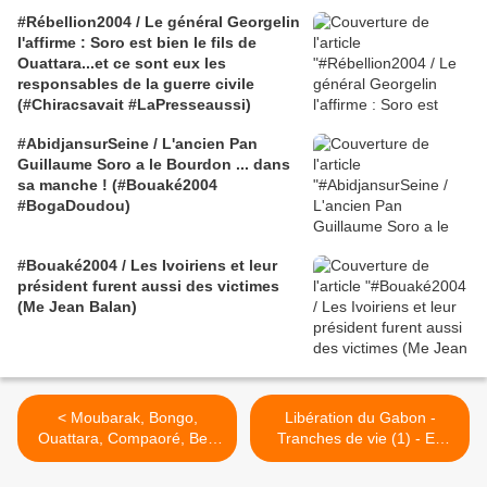
#Rébellion2004 / Le général Georgelin
l'affirme : Soro est bien le fils de
Ouattara...et ce sont eux les
responsables de la guerre civile
(#Chiracsavait #LaPresseaussi)
#AbidjansurSeine / L'ancien Pan
Guillaume Soro a le Bourdon ... dans
sa manche ! (#Bouaké2004
#BogaDoudou)
#Bouaké2004 / Les Ivoiriens et leur
président furent aussi des victimes
(Me Jean Balan)
< Moubarak, Bongo,
Libération du Gabon -
Ouattara, Compaoré, Ben
Tranches de vie (1) - En
Ali... les boulets de Sarkozy
direct du PNUD à Libreville
le Françafricain
>