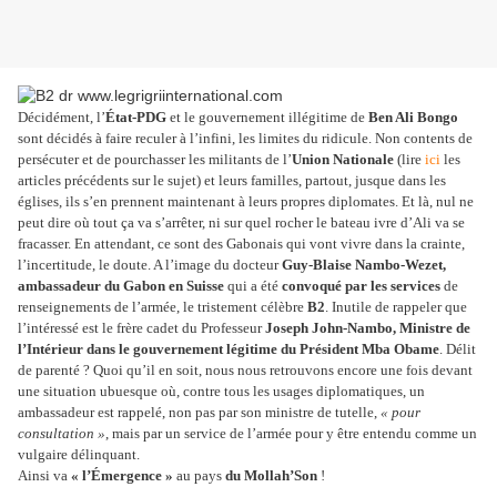
Décidément, l’
État-PDG
et le gouvernement illégitime de
Ben Ali Bongo
sont décidés à faire reculer à l’infini, les limites du ridicule. Non contents de
persécuter et de pourchasser les militants de l’
Union Nationale
(lire
ici
les
articles précédents sur le sujet) et leurs familles, partout, jusque dans les
églises, ils s’en prennent maintenant à leurs propres diplomates. Et là, nul ne
peut dire où tout ça va s’arrêter, ni sur quel rocher le bateau ivre d’Ali va se
fracasser. En attendant, ce sont des Gabonais qui vont vivre dans la crainte,
l’incertitude, le doute. A l’image du docteur
Guy-Blaise Nambo-Wezet,
ambassadeur du Gabon en Suisse
qui a été
convoqué par les services
de
renseignements de l’armée, le tristement célèbre
B2
. Inutile de rappeler que
l’intéressé est le frère cadet du Professeur
Joseph John-Nambo, Ministre de
l’Intérieur dans le gouvernement légitime du Président Mba Obame
. Délit
de parenté ? Quoi qu’il en soit, nous nous retrouvons encore une fois devant
une situation ubuesque où, contre tous les usages diplomatiques, un
ambassadeur est rappelé, non pas par son ministre de tutelle,
« pour
consultation »
, mais par un service de l’armée pour y être entendu comme un
vulgaire délinquant.
Ainsi va
« l’Émergence »
au pays
du Mollah’Son
!