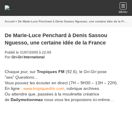
MENU
Accueil
» De Marie-Luce Penchard à Denis Sassou Nguesso, une certaine idée de la France
De Marie-Luce Penchard à Denis Sassou
Nguesso, une certaine idée de la France
Publié le 31/07/2009 à 22:00
Par
Gri-Gri International
Chaque jour, sur
Tropiques FM
(92.6), le
Gri-Gri
pose
"ses"
Questions
...
Vous pouvez les écouter en direct (7H – 9H30 – 13H – 22H).
En ligne :
www.tropiquesfm.com
, rubrique archives.
Ou attendre que, passées à la moulinette créatrice
de
Dailymotionmax
nous vous les proposions ici-même…