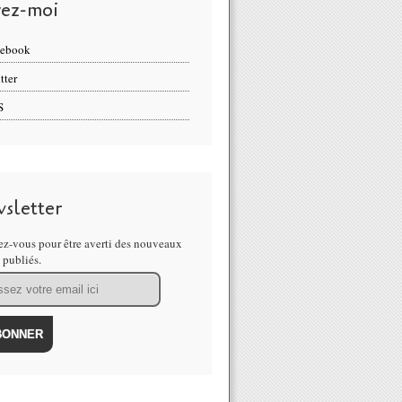
vez-moi
cebook
tter
S
sletter
z-vous pour être averti des nouveaux
s publiés.