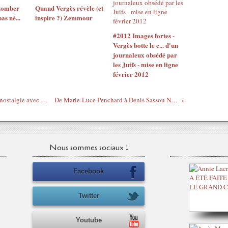
 tomber
Quand Vergès révèle (et
as né...
inspire ?) Zemmour
#2012 Images fortes -
Vergès botte le c... d'un
journaleux obsédé par
les Juifs - mise en ligne
février 2012
En partance pour le Bresil...souvenirs ou nostalgie avec Voce Me Apareceu - Video Clipe versão Europa
De Marie-Luce Penchard à Denis Sassou Nguesso, une certaine idée de la France
Nous sommes sociaux !
Facebook
Twitter
Youtube