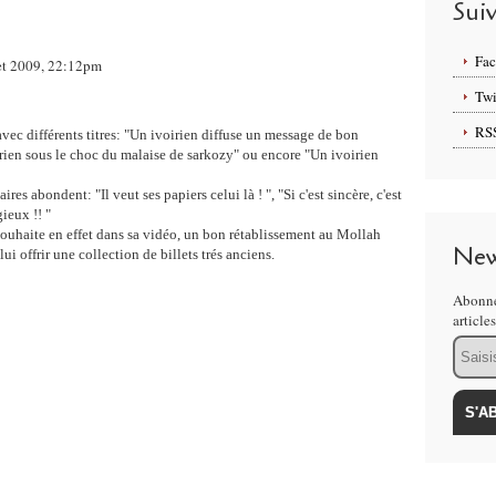
Sui
Fa
llet 2009, 22:12pm
Twi
RS
ec différents titres: "
Un ivoirien diffuse un message de bon
rien sous le choc du malaise de sarkozy
" ou encore "
Un ivoirien
aires abondent: "
Il veut ses papiers celui là
! ", "
Si c'est sincère, c'est
gieux !!
"
souhaite
en effet
dans sa vidéo, un bon rétablissement au Mollah
New
lui offrir une collection de billets trés anciens.
Abonne
article
Email