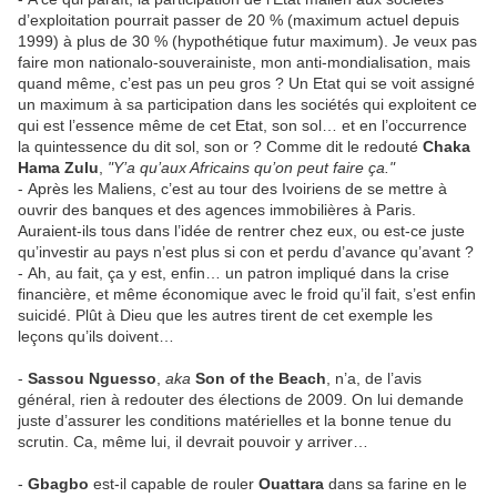
d’exploitation pourrait passer de 20 % (maximum actuel depuis
1999) à plus de 30 % (hypothétique futur maximum). Je veux pas
faire mon nationalo-souverainiste, mon anti-mondialisation, mais
quand même, c’est pas un peu gros ? Un Etat qui se voit assigné
un maximum à sa participation dans les sociétés qui exploitent ce
qui est l’essence même de cet Etat, son sol… et en l’occurrence
la quintessence du dit sol, son or ? Comme dit le redouté
Chaka
Hama Zulu
,
"Y’a qu’aux Africains qu’on peut faire ça."
- Après les Maliens, c’est au tour des Ivoiriens de se mettre à
ouvrir des banques et des agences immobilières à Paris.
Auraient-ils tous dans l’idée de rentrer chez eux, ou est-ce juste
qu’investir au pays n’est plus si con et perdu d’avance qu’avant ?
- Ah, au fait, ça y est, enfin… un patron impliqué dans la crise
financière, et même économique avec le froid qu’il fait, s’est enfin
suicidé. Plût à Dieu que les autres tirent de cet exemple les
leçons qu’ils doivent…
-
Sassou Nguesso
,
aka
Son of the Beach
, n’a, de l’avis
général, rien à redouter des élections de 2009. On lui demande
juste d’assurer les conditions matérielles et la bonne tenue du
scrutin. Ca, même lui, il devrait pouvoir y arriver…
-
Gbagbo
est-il capable de rouler
Ouattara
dans sa farine en le