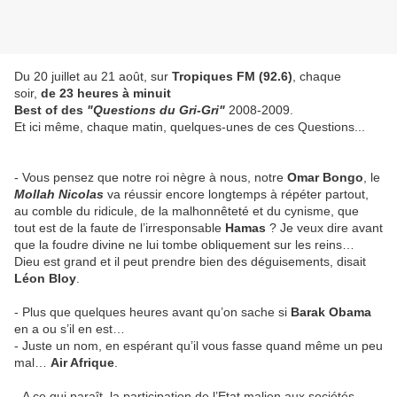
Du 20 juillet au 21 août, sur
Tropiques FM (92.6)
, chaque
soir,
de 23 heures à minuit
Best of des
"Questions du Gri-Gri"
2008-2009.
Et ici même, chaque matin, quelques-unes de ces Questions...
- Vous pensez que notre roi nègre à nous, notre
Omar Bongo
, le
Mollah Nicolas
va réussir encore longtemps à répéter partout,
au comble du ridicule, de la malhonnêteté et du cynisme, que
tout est de la faute de l’irresponsable
Hamas
? Je veux dire avant
que la foudre divine ne lui tombe obliquement sur les reins…
Dieu est grand et il peut prendre bien des déguisements, disait
Léon Bloy
.
- Plus que quelques heures avant qu’on sache si
Barak Obama
en a ou s’il en est…
- Juste un nom, en espérant qu’il vous fasse quand même un peu
mal…
Air Afrique
.
- A ce qui paraît, la participation de l’Etat malien aux sociétés