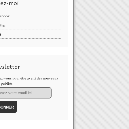
vez-moi
cebook
tter
S
sletter
z-vous pour être averti des nouveaux
s publiés.