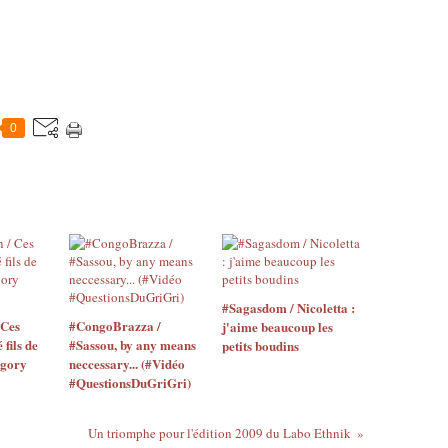
0
#Sagasdom / Nicoletta :
 Ces
#CongoBrazza /
j'aime beaucoup les
 fils de
#Sassou, by any means
petits boudins
égory
neccessary... (#Vidéo
#QuestionsDuGriGri)
Un triomphe pour l'édition 2009 du Labo Ethnik