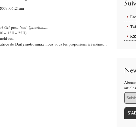
Sui
i 2009, 06:21am
Fa
Twi
ri-Gri
pose "ses"
Questions
...
H30 – 13H – 22H).
RS
 archives.
Dailymotionmax
éatrice de
nous vous les proposions ici-même…
New
Abonne
article
Email