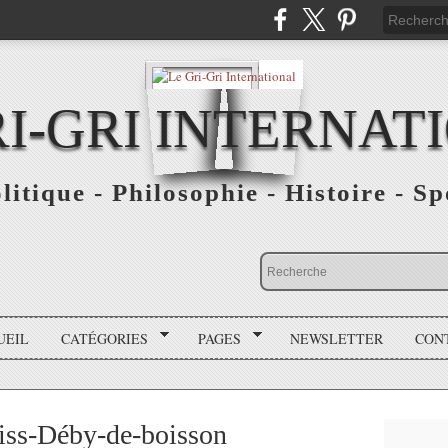
RI-GRI INTERNAT
olitique - Philosophie - Histoire - S
UEIL
CATÉGORIES
PAGES
NEWSLETTER
CON
riss-Déby-de-boisson