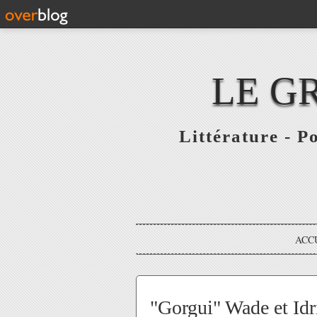
LE G
Littérature - P
ACC
"Gorgui" Wade et Id