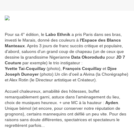
Pour sa 4° édition, le
Labo Ethnik
a pris Paris dans ses bras,
investi le Marais, donné des couleurs à
l'Espace des Blancs
Manteaux
. Après 3 jours de franc succès critique et populaire,
d'abord, saluons d'un grand coup de chapeau (un de ceux que
dessine la grandissime Nigerianne
Data Okorodudu
pour
JD 7
Couture
par exemple) le trio instigateur :
Yvette Tai-Coquillay
(photo),
François Coquillay
et
Djoe
Joseph Dunoyer
(photo).Un clin d'oeil a Alvina (la Chorégraphe)
et Alex Rotin (le Directeur artistique et Créateur).
Accueil chaleureux, amabilité des hôtesses, buffet
remarquablement garni, astuce dans l'aménagement du lieu,
choix de musiques heureux. + une MC à la hauteur :
Ayden
.
Unique bémol (et encore, pour conserver notre réputation de
grognons), certains mannequins ont défilé un peu vite. Pour des
raisons sans doute différentes, spectatrices et spectateurs le
regrettèrent parfois...