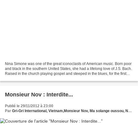
Nina Simone was one of the great iconoclasts of American music. Born poor
and black in the southern United States, she had a lifelong love of J.S. Bach.
Raised in the church playing gospel and steeped in the blues, for the first
many years of her career,...
Monsieur Nov : Interdite...
Publié le 29/11/2012 à 23:00
Par
Gri-Gri International, Vietnam,Monsieur Nov, Ma solange oussou, New York, Blues, France, Love Paris, Music, Afrique, Sony, Hollywood, Europe