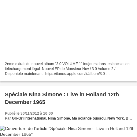
2eme extrait du nouvel album "3.0 VOLUME 1" toujours dans les bacs et en
téléchargement légal. Nouvel EP de Monsieur Nov / 3.0 Volume 2 /
Disponible maintenant : https://itunes.apple.com/fr/album/3.0-
vol.-2/id571148486
Spéciale Nina Simone : Live in Holland 12th
December 1965
Publié le 30/11/2012 à 10:00
Par
Gri-Gri International, Nina Simone, Ma solange oussou, New York, Blues, France, Love Paris, Music, Sony, Holland, Holywood