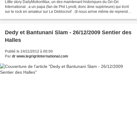
Little story DailyMotionMax, un des maintenant historiques du Gri-Gri
International , a un papa (fan de Phil Lynott, donc âme supérieure) qui écrit
sur le rock en amateur sur Le Deblocnot' . (Il nous arrive même de reprendre,
en tout bien honneur et en...
Dedy et Bantunani Slam - 26/12/2009 Sentier des
Halles
Publié le 24/11/2012 à 00:00
Par
dr www.legrigriinternational.com