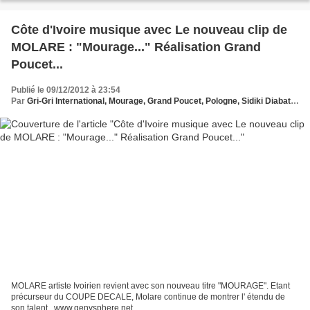
Côte d'Ivoire musique avec Le nouveau clip de
MOLARE : "Mourage..." Réalisation Grand
Poucet...
Publié le 09/12/2012 à 23:54
Par
Gri-Gri International, Mourage, Grand Poucet, Pologne, Sidiki Diabaté And Pascal L, Ma solange oussou, New York, Blues, France, Love Paris, Music, Afrique, Sony, Hollywood, Cote d'Ivoire , Europe
MOLARE artiste Ivoirien revient avec son nouveau titre "MOURAGE". Etant
précurseur du COUPE DECALE, Molare continue de montrer l' étendu de
son talent...www.genysphere.net...