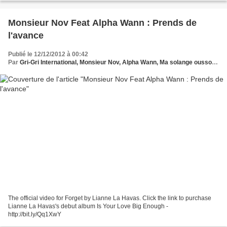
Monsieur Nov Feat Alpha Wann : Prends de
l'avance
Publié le 12/12/2012 à 00:42
Par
Gri-Gri International, Monsieur Nov, Alpha Wann, Ma solange oussou, New York, Blues, France, Love Paris, Music, Afrique, Sony, Hollywood, Europe
The official video for Forget by Lianne La Havas. Click the link to purchase
Lianne La Havas's debut album Is Your Love Big Enough -
http://bit.ly/Qq1XwY