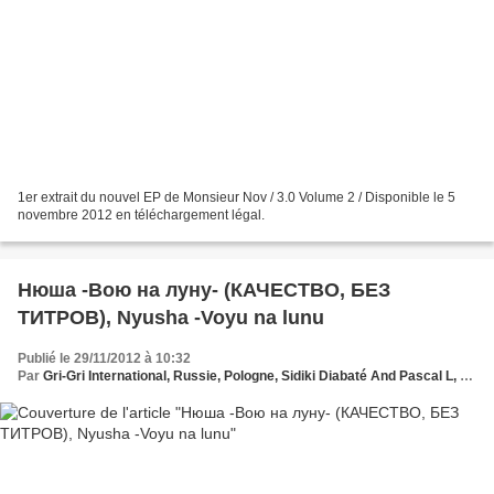
1er extrait du nouvel EP de Monsieur Nov / 3.0 Volume 2 / Disponible le 5
novembre 2012 en téléchargement légal.
‪Нюша -Вою на луну- (КАЧЕСТВО, БЕЗ
Publié le 29/11/2012 à 10:32
Par
Gri-Gri International, Russie, Pologne, Sidiki Diabaté And Pascal L, Ma solange oussou, New York, Blues, France, Love Paris, Music, Afrique, Sony, Hollywood, Europe