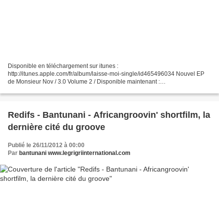
Disponible en téléchargement sur itunes :
http://itunes.apple.com/fr/album/laisse-moi-single/id465496034 Nouvel EP
de Monsieur Nov / 3.0 Volume 2 / Disponible maintenant :
https://itunes.apple.com/fr/album/3.0-vol.-2/id571148486
Redifs - Bantunani - Africangroovin' shortfilm, la
dernière cité du groove
Publié le 26/11/2012 à 00:00
Par
bantunani www.legrigriinternational.com